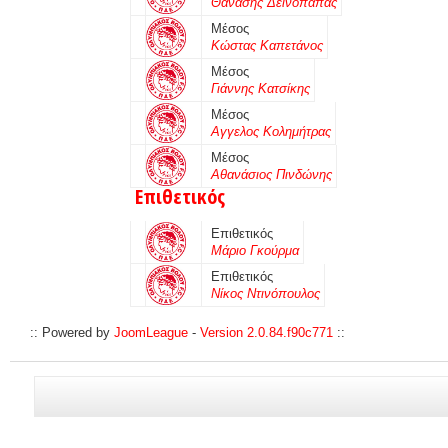
Θανάσης Δεινόπαπας
Μέσος
Κώστας Καπετάνος
Μέσος
Γιάννης Κατσίκης
Μέσος
Αγγελος Κολημήτρας
Μέσος
Αθανάσιος Πινδώνης
Επιθετικός
Επιθετικός
Μάριο Γκούρμα
Επιθετικός
Νίκος Ντινόπουλος
:: Powered by
JoomLeague
-
Version 2.0.84.f90c771
::