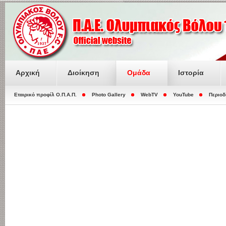
Αρχική
Διοίκηση
Ομάδα
Ιστορία
Εταιρικό προφίλ O.Π.Α.Π.
Photo Gallery
WebTV
YouTube
Περιοδ