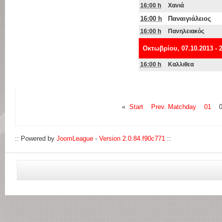
16:00 h
Χανιά
16:00 h
Παναιγιάλειος
16:00 h
Πανηλειακός
Οκτωβρίου, 07.10.2013 - 
16:00 h
Καλλιθεα
«
Start
Prev. Matchday
01
:: Powered by
JoomLeague
-
Version 2.0.84.f90c771
::