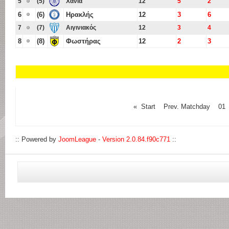
5
(5)
Χανιά
12
5
2
6
(6)
Ηρακλής
12
3
6
7
(7)
Αιγινιακός
12
3
4
8
(8)
Φωστήρας
12
2
3
« Start Prev. Matchday 
:: Powered by
JoomLeague
-
Version 2.0.84.f90c771
::