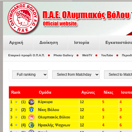
Αρχική
Διοίκηση
Ιστορία
Εγκαταστάσε
Εταιρικό προφίλ O.Π.Α.Π.
Photo Gallery
WebTV
YouTube
Περιοδ
Rank
Ομάδα
Αγώνες
Νίκες
Ισοπα
1
(1)
Κέρκυρα
12
5
4
2
(2)
Νίκη Βόλου
12
6
3
3
(3)
Ολυμπιακός Βόλου
12
3
6
4
(4)
Ηρακλής Ψαχνων
12
4
6