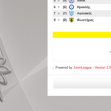
5
(5)
Χανιά
6
(6)
Ηρακλής
7
(7)
Αιγινιακός
8
(8)
Φωστήρας
:: Powered by
JoomLeague
-
Version 2.