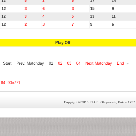
12
5
2
5
17
14
12
3
6
3
15
9
12
3
4
5
13
11
12
2
3
7
9
6
Play Off
« Start Prev. Matchday 01
02
03
04
Next Matchday
End
»
0.84.f90c771
::
Copyright © 2015. Π.Α.Ε. Ολυμπιακός Βόλου 1937 -