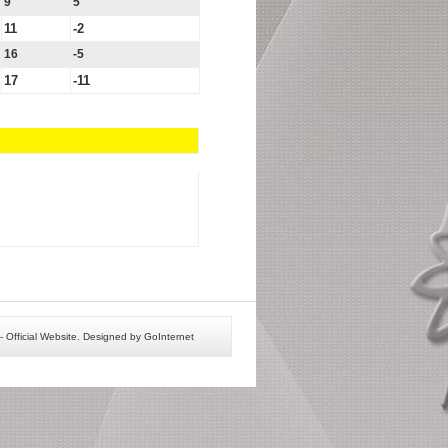
9
5
11
-2
16
-5
17
-11
 Official Website. Designed by GoInternet