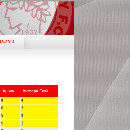
13-2014
Αμυνα
Διαφορά Γκόλ
8
4
8
3
5
3
9
3