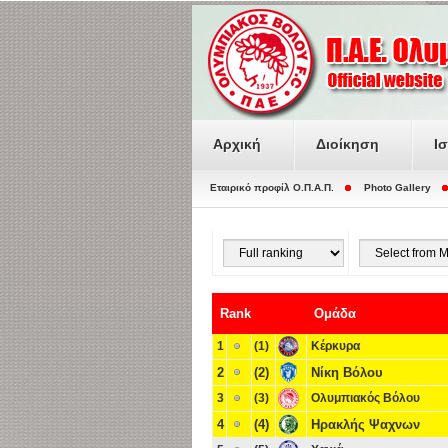
Αρχική
Διοίκηση
Ι
Εταιρικό προφίλ O.Π.Α.Π.
Photo Gallery
Rank
Ομάδα
1
(1)
Κέρκυρα
2
(2)
Νίκη Βόλου
3
(3)
Ολυμπιακός Βόλου
4
(4)
Ηρακλής Ψαχνων