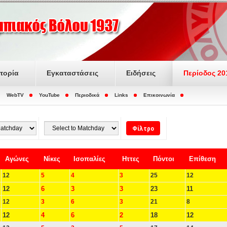
στορία
Εγκαταστάσεις
Ειδήσεις
Περίοδος 20
WebTV
YouTube
Περιοδικά
Links
Επικοινωνία
Αγώνες
Νίκες
Ισοπαλίες
Ηττες
Πόντοι
Επίθεση
12
5
4
3
25
12
12
6
3
3
23
11
12
3
6
3
21
8
12
4
6
2
18
12